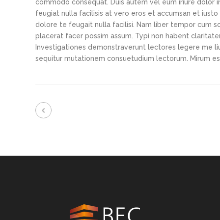
commodo consequat. Duis autem vel eum iriure dolor in 
feugiat nulla facilisis at vero eros et accumsan et iust
dolore te feugait nulla facilisi. Nam liber tempor cum 
placerat facer possim assum. Typi non habent claritatem 
Investigationes demonstraverunt lectores legere me liu
sequitur mutationem consuetudium lectorum. Mirum es