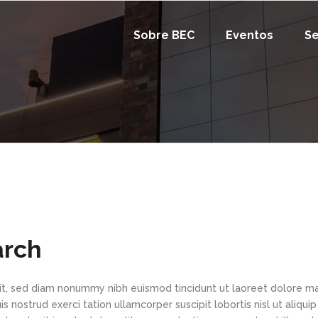
Sobre BEC
Eventos
Se
arch
lit, sed diam nonummy nibh euismod tincidunt ut laoreet dolore m
 nostrud exerci tation ullamcorper suscipit lobortis nisl ut aliquip