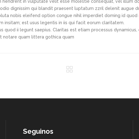
hendrerit in vulputate velit esse molestie consequat, vel illum d
o odio dignissim qui blandit praesent luptatum zzril delenit augue d
soluta nobis eleifend option congue nihil imperdiet doming id quo
insitam; est usus legentis in iis qui facit eorum claritatem.
s quod ii legunt saepius. Claritas est etiam processus dynamicus, 
t notare quam littera gothica quam
Seguinos