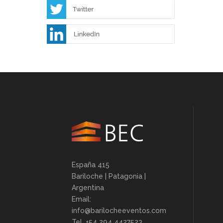
España 415
Bariloche | Patagonia |
Argentina
Email:
info@barilocheeventos.com
Tel. +54 294 4427523